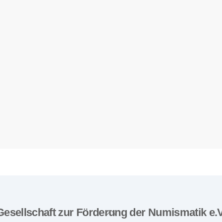
Gesellschaft zur Förderung der Numismatik e.V
Back