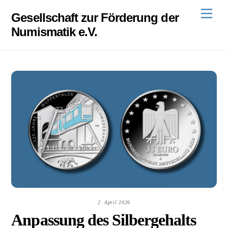
Skip
Men
Gesellschaft zur Förderung der
to
Numismatik e.V.
content
2. April 2026
Anpassung des Silbergehalts