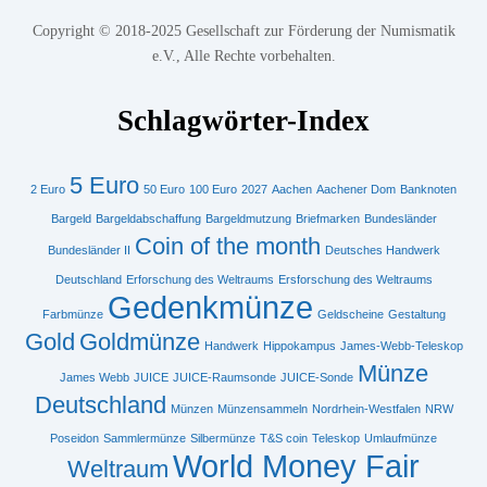
Copyright © 2018-2025 Gesellschaft zur Förderung der Numismatik
e.V., Alle Rechte vorbehalten.
Schlagwörter-Index
5 Euro
2 Euro
50 Euro
100 Euro
2027
Aachen
Aachener Dom
Banknoten
Bargeld
Bargeldabschaffung
Bargeldmutzung
Briefmarken
Bundesländer
Coin of the month
Bundesländer II
Deutsches Handwerk
Deutschland
Erforschung des Weltraums
Ersforschung des Weltraums
Gedenkmünze
Farbmünze
Geldscheine
Gestaltung
Gold
Goldmünze
Handwerk
Hippokampus
James-Webb-Teleskop
Münze
James Webb
JUICE
JUICE-Raumsonde
JUICE-Sonde
Deutschland
Münzen
Münzensammeln
Nordrhein-Westfalen
NRW
Poseidon
Sammlermünze
Silbermünze
T&S coin
Teleskop
Umlaufmünze
World Money Fair
Weltraum